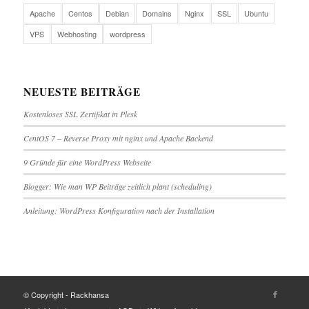
Apache
Centos
Debian
Domains
Nginx
SSL
Ubuntu
VPS
Webhosting
wordpress
NEUESTE BEITRÄGE
Kostenloses SSL Zertifikat in Plesk
CentOS 7 – Reverse Proxy mit nginx und Apache Backend
9 Gründe für eine WordPress Webseite
Blogger: Wie man WP Beiträge zeitlich plant (scheduling)
Anleitung: WordPress Konfiguration nach der Installation
© Copyright - Rackhansa