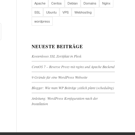
Apache
Centos
Debian
Domains
Nginx
SSL
Ubuntu
VPS
Webhosting
wordpress
NEUESTE BEITRÄGE
Kostenloses SSL Zertifikat in Plesk
CentOS 7 – Reverse Proxy mit nginx und Apache Backend
9 Gründe für eine WordPress Webseite
Blogger: Wie man WP Beiträge zeitlich plant (scheduling)
Anleitung: WordPress Konfiguration nach der
Installation