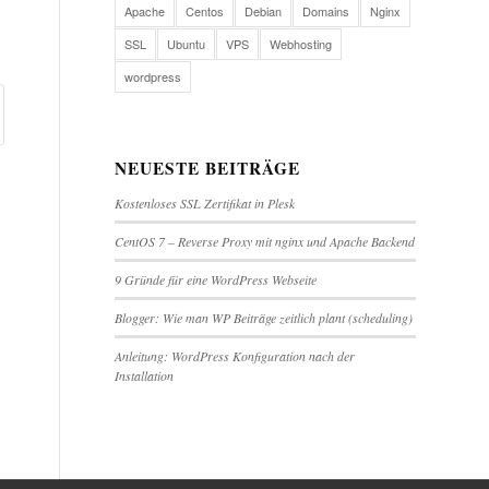
Apache
Centos
Debian
Domains
Nginx
SSL
Ubuntu
VPS
Webhosting
wordpress
NEUESTE BEITRÄGE
Kostenloses SSL Zertifikat in Plesk
CentOS 7 – Reverse Proxy mit nginx und Apache Backend
9 Gründe für eine WordPress Webseite
Blogger: Wie man WP Beiträge zeitlich plant (scheduling)
Anleitung: WordPress Konfiguration nach der
Installation